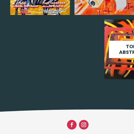
TO
ABST